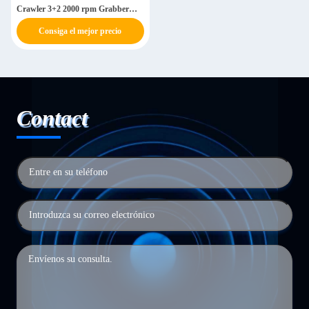
Crawler 3+2 2000 rpm Grabber
mecánico
Consiga el mejor precio
Contact