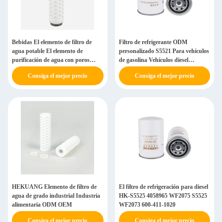
Bebidas El elemento de filtro de
Filtro de refrigerante ODM
agua potable El elemento de
personalizado S5521 Para vehículos
purificación de agua con poros
de gasolina Vehículos diesel
cónicos
Excavadoras Vehículos mineros
Consiga el mejor precio
Consiga el mejor precio
HEKUANG Elemento de filtro de
El filtro de refrigeración para diesel
agua de grado industrial Industria
HK-S5525 4058965 WF2075 S5525
alimentaria ODM OEM
WF2073 600-411-1020
Consiga el mejor precio
Consiga el mejor precio