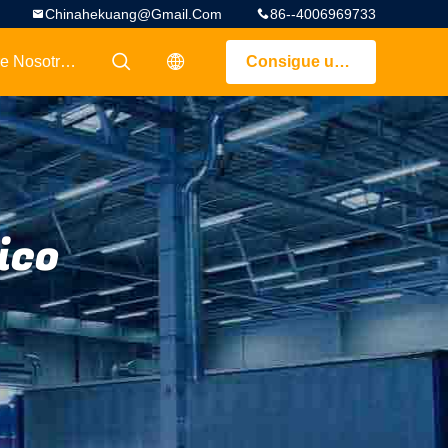
Chinahekuang@gmail.com
86--4006969733
Sobre Nosotros
Consigue una cotización
描述
描述
ico