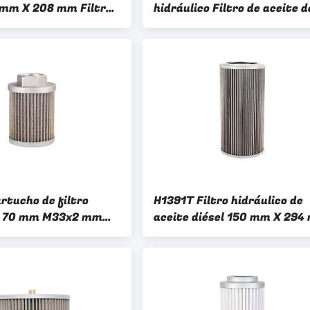
 mm X 208 mm Filtro
hidráulico Filtro de aceite d
o de excavadora
automóvil de 47 mm x 85 m
Filtro de aceite de carretill
elevadora
rtucho de filtro
H1391T Filtro hidráulico de
co 70 mm M33x2 mm
aceite diésel 150 mm X 294
filtro hidráulico
Para el sistema hidráulico d
vehículos diésel