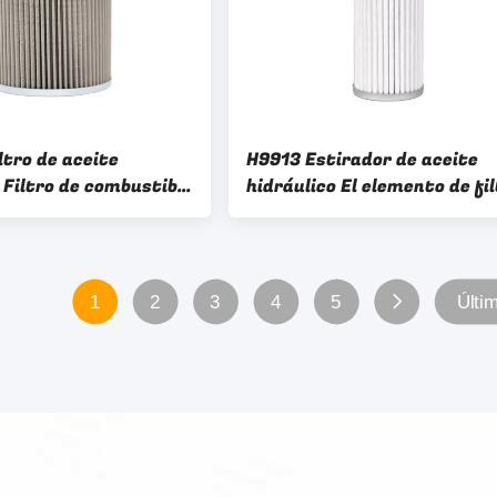
ltro de aceite
H9913 Estirador de aceite
 Filtro de combustible
hidráulico El elemento de fi
150mm 4210224 Para
de aceite del motor 42 mm
 hidráulico
1
2
3
4
5
Últi