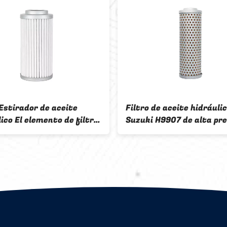
Estirador de aceite
Filtro de aceite hidráuli
ico El elemento de filtro
Suzuki H9907 de alta pre
ite del motor 42 mm
mm para vehículos diese
Sistema hidráulico