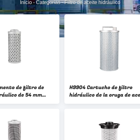
Inicio
-
Categorías
-
Filtro de aceite hidráulico
mento de filtro de
H9904 Cartucho de filtro
dráulico de 54 mm
hidráulico de la oruga de ac
stema hidráulico de
para el sistema hidráulico d
diesel
vehículo diesel