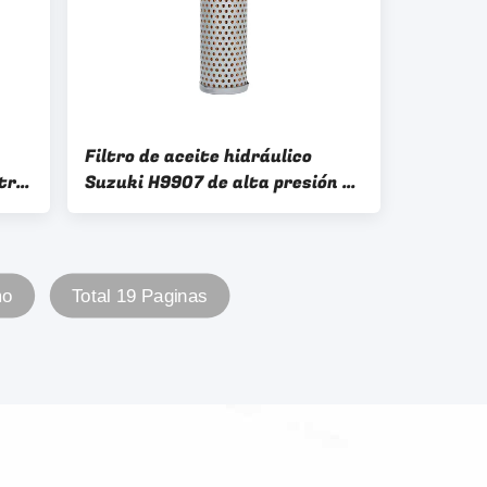
Filtro de aceite hidráulico
ltro
Suzuki H9907 de alta presión 51
mm para vehículos diesel
Sistema hidráulico
mo
Total 19 Paginas