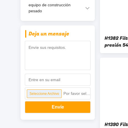
equipo de construcción
pesado
Deja un mensaje
H1382 Filt
presión 5
de aceite 
vehículos
Por favor seleccione archivo
Seleccione Archivo
Envíe
H1390 Filt