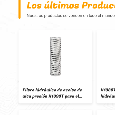
Los últimos Produc
Nuestros productos se venden en todo el mundo,
alta
Filtro hidráulico de aceite de
H1389T
ltro
alta presión H1398T para el
hidráu
sistema hidráulico de vehículos
Giro en
diesel