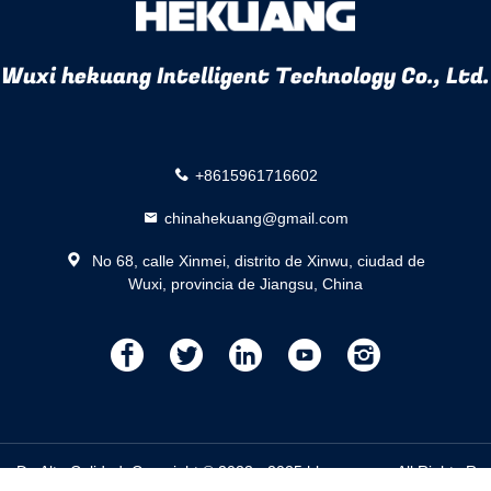
Wuxi hekuang Intelligent Technology Co., Ltd.
+8615961716602
chinahekuang@gmail.com
No 68, calle Xinmei, distrito de Xinwu, ciudad de
Wuxi, provincia de Jiangsu, China
描
描
描
描
描
述
述
述
述
述
os De Alta Calidad. Copyright © 2023 - 2025 hkznzz.com. All Rights R