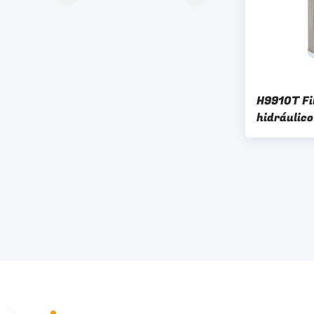
H9910T Fi
hidráulico
Komatsu 
el sistema