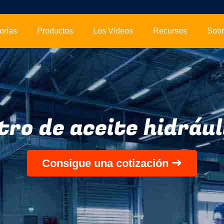
orías
Productos
Los Vídeos
Recursos
ltro de aceite hidrául
Consigue una cotización