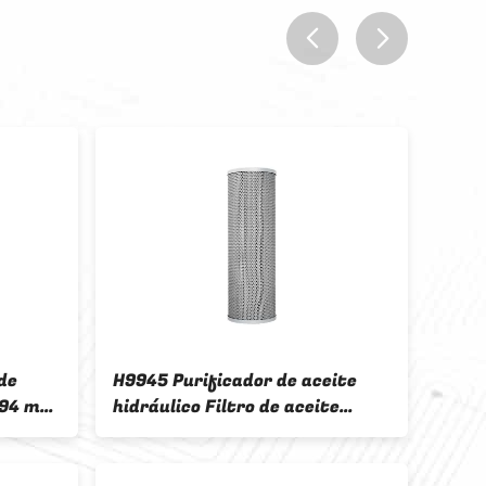
prev
next
de
H9945 Purificador de aceite
H138
294 mm
hidráulico Filtro de aceite
acei
co de
sintético de 150 mm para diesel
para
vehíc