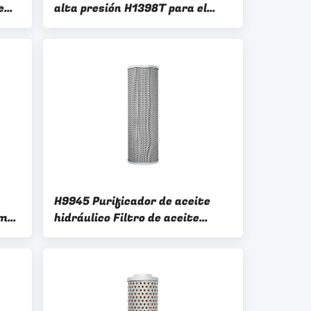
e
alta presión H1398T para el
m
sistema hidráulico de vehículos
a
diesel
H9945 Purificador de aceite
 mm
hidráulico Filtro de aceite
e
sintético de 150 mm para diesel