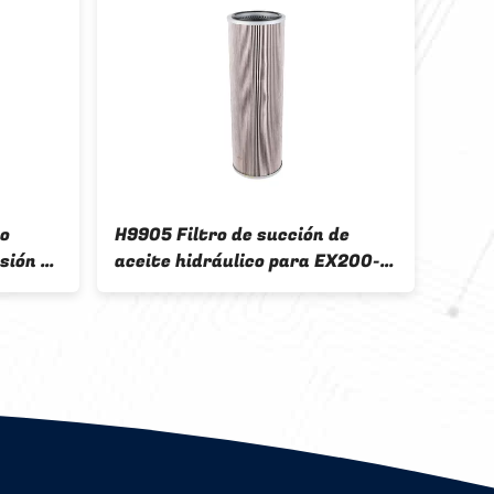
co
H9905 Filtro de succión de
H139
sión 51
aceite hidráulico para EX200-1
hidr
l
PC150-1 PC220-1
de c
exca