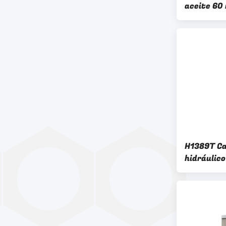
aceite 60
hidráulic
H1389T Ca
hidráuli
Giro en el 