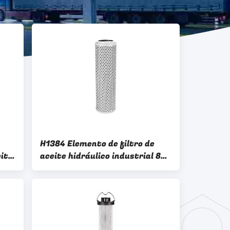
H1384 Elemento de filtro de
eite
aceite hidráulico industrial 85
el
mm para vehículos diesel