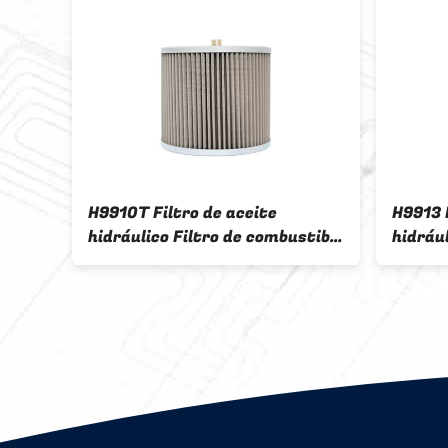
H9910T Filtro de aceite
H9913 
 de
hidráulico Filtro de combustible
hidrául
mm
Komatsu 150mm 4210224 Para
de ace
la
el sistema hidráulico