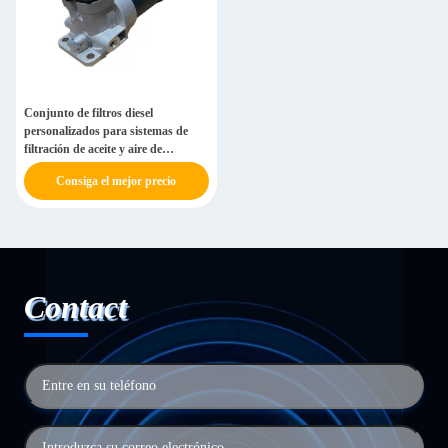
Conjunto de filtros diesel
personalizados para sistemas de
filtración de aceite y aire de
automóviles OEM ODM
Consiga el mejor precio
Contact