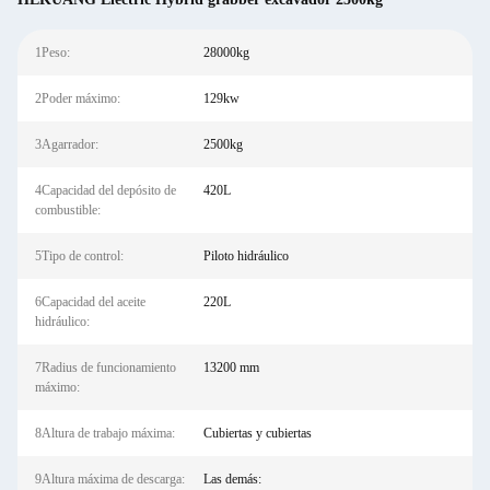
1Peso:
28000kg
2Poder máximo:
129kw
3Agarrador:
2500kg
4Capacidad del depósito de
420L
combustible:
5Tipo de control:
Piloto hidráulico
6Capacidad del aceite
220L
hidráulico:
7Radius de funcionamiento
13200 mm
máximo:
8Altura de trabajo máxima:
Cubiertas y cubiertas
9Altura máxima de descarga:
Las demás: