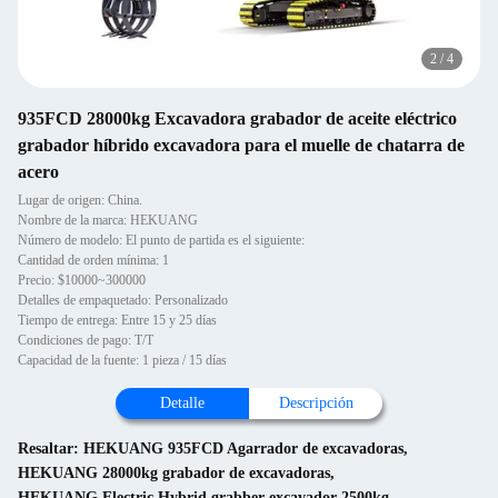
2
/
4
935FCD 28000kg Excavadora grabador de aceite eléctrico
grabador híbrido excavadora para el muelle de chatarra de
acero
Lugar de origen: China.
Nombre de la marca: HEKUANG
Número de modelo: El punto de partida es el siguiente:
Cantidad de orden mínima: 1
Precio: $10000~300000
Detalles de empaquetado: Personalizado
Tiempo de entrega: Entre 15 y 25 días
Condiciones de pago: T/T
Capacidad de la fuente: 1 pieza / 15 días
Detalle
Descripción
Resaltar:
HEKUANG 935FCD Agarrador de excavadoras
,
HEKUANG 28000kg grabador de excavadoras
,
HEKUANG Electric Hybrid grabber excavador 2500kg