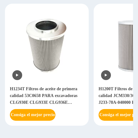
H1234T Filtros de aceite de primera
H1200T Filtros de ac
calidad 53C0658 PARA excavadoras
calidad JCM330/360
CLG930E CLG933E CLG936E
J233-78A-040000 Pa
CLG939E
Consiga el mejor precio
Consiga el mejor pre