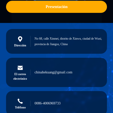
Presentación
No 68, calle Xinmei, distrito de Xinwu, ciudad de Wuxi,
provincia de Jiangsu, China
Dirección
chinahekuang@gmail.com
El correo
electrónico
0086-4006969733
Teléfono