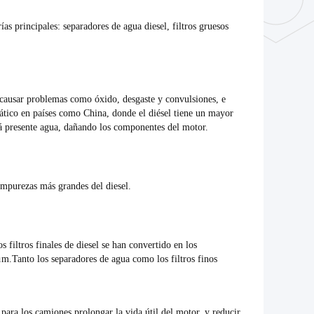
ías principales: separadores de agua diesel, filtros gruesos
e causar problemas como óxido, desgaste y convulsiones, e
ático en países como China, donde el diésel tiene un mayor
tá presente agua, dañando los componentes del motor.
impurezas más grandes del diesel.
filtros finales de diesel se han convertido en los
 μm.Tanto los separadores de agua como los filtros finos
para los camiones.prolongar la vida útil del motor, y reducir