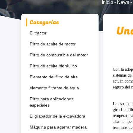
Inicio
-
News
-
Categorías
Una
El tractor
Filtro de aceite de motor
Filtro de combustible del motor
Filtro de aceite hidráulico
Con la adop
sistemas de 
Elemento del filtro de aire
actúan como
seguro del 
elemento filtrante de agua
Filtro para aplicaciones
La estructur
especiales
giro.Los fil
temperatura 
El grabador de la excavadora
altas tempe
Máquina para agarrar madera
términos de 