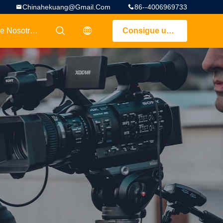
Chinahekuang@gmail.com
86--4006969733
Sobre Nosotros
Consigue una cotización
描述
描述