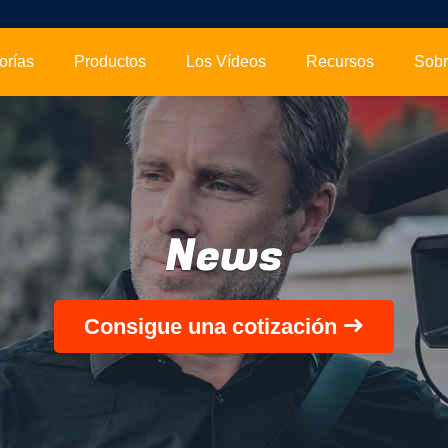
orías
Productos
Los Vídeos
Recursos
News
Consigue una cotización