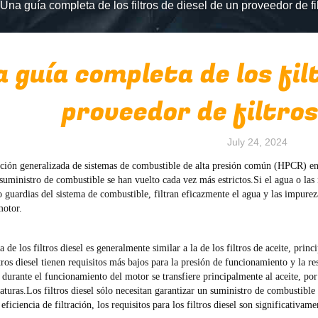
Una guía completa de los filtros de diesel de un proveedor de f
 guía completa de los fil
proveedor de filtro
July 24, 2024
ción generalizada de sistemas de combustible de alta presión común (HPCR) en m
suministro de combustible se han vuelto cada vez más estrictos.Si el agua o las i
 guardias del sistema de combustible, filtran eficazmente el agua y las impurez
motor.
a de los filtros diesel es generalmente similar a la de los filtros de aceite, prin
tros diesel tienen requisitos más bajos para la presión de funcionamiento y la res
durante el funcionamiento del motor se transfiere principalmente al aceite, por 
raturas.Los filtros diesel sólo necesitan garantizar un suministro de combustib
eficiencia de filtración, los requisitos para los filtros diesel son significativame