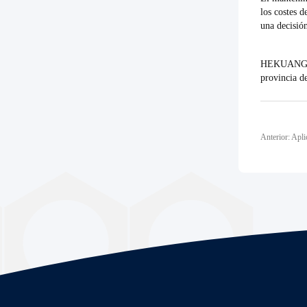
los costes d
una decisió
HEKUANG In
provincia d
Anterior: Apli