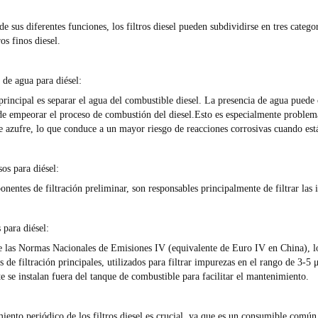
e sus diferentes funciones, los filtros diesel pueden subdividirse en tres categor
ros finos diesel.
 de agua para diésel
:
principal es separar el agua del combustible diesel. La presencia de agua pued
de empeorar el proceso de combustión del diesel.Esto es especialmente problem
e azufre, lo que conduce a un mayor riesgo de reacciones corrosivas cuando es
sos para diésel
:
entes de filtración preliminar, son responsables principalmente de filtrar las 
s para diésel
:
e las Normas Nacionales de Emisiones IV (equivalente de Euro IV en China), los 
de filtración principales, utilizados para filtrar impurezas en el rango de 3-5
 se instalan fuera del tanque de combustible para facilitar el mantenimiento.
ento periódico de los filtros diesel es crucial, ya que es un consumible común 