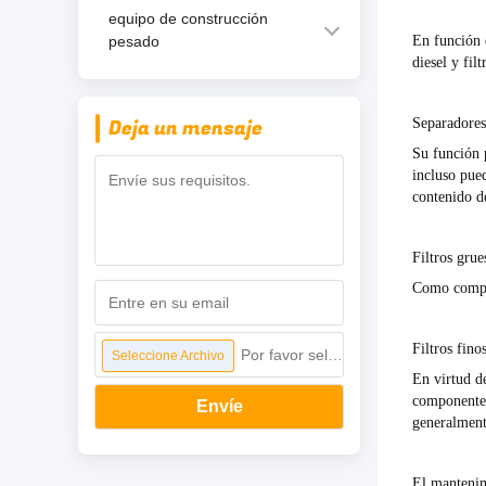
equipo de construcción
pesado
En función d
diesel y filt
Deja un mensaje
Separadores
Su función 
incluso pue
contenido d
Filtros grue
Como compon
Filtros fino
Por favor seleccione archivo
Seleccione Archivo
En virtud d
componentes 
Envíe
generalmente
El mantenimi